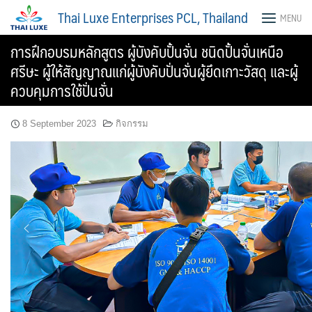
Skip
Thai Luxe Enterprises PCL, Thailand
MENU
to
content
การฝึกอบรมหลักสูตร ผู้บังคับปั้นจั่น ชนิดปั้นจั่นเหนือ
ศรีษะ ผู้ให้สัญญาณแก่ผู้บังคับปั่นจั่นผู้ยึดเกาะวัสดุ และผู้
ควบคุมการใช้ปั่นจั่น
8 September 2023
กิจกรรม