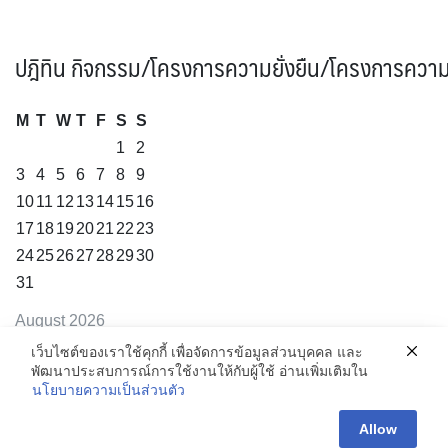
ปฎิทิน กิจกรรม/โครงการความยั่งยืน/โครงการความ
M
T
W
T
F
S
S
1
2
3
4
5
6
7
8
9
10
11
12
13
14
15
16
17
18
19
20
21
22
23
24
25
26
27
28
29
30
31
August 2026
« Jul
เว็บไซต์ของเราใช้คุกกี้ เพื่อจัดการข้อมูลส่วนบุคคล และ
พัฒนาประสบการณ์การใช้งานให้กับผู้ใช้ อ่านเพิ่มเติมใน
นโยบายความเป็นส่วนตัว
ดูทั้งหมด
Allow