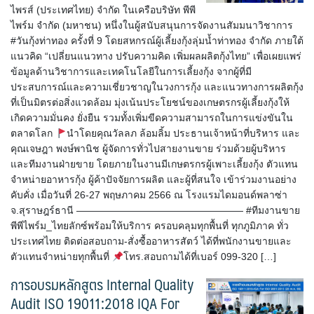
ไพรส์ (ประเทศไทย) จำกัด ในเครือบริษัท พีพี
ไพร์ม จำกัด (มหาชน) หนึ่งในผู้สนับสนุนการจัดงานสัมมนาวิชาการ
#วันกุ้งท่าทอง ครั้งที่ 9 โดยสหกรณ์ผู้เลี้ยงกุ้งลุ่มน้ำท่าทอง จำกัด ภายใต้
แนวคิด “เปลี่ยนแนวทาง ปรับความคิด เพิ่มผลผลิตกุ้งไทย” เพื่อเผยแพร่
ข้อมูลด้านวิชาการและเทคโนโลยีในการเลี้ยงกุ้ง จากผู้ที่มี
ประสบการณ์และความเชี่ยวชาญในวงการกุ้ง และแนวทางการผลิตกุ้ง
ที่เป็นมิตรต่อสิ่งแวดล้อม มุ่งเน้นประโยชน์ของเกษตรกรผู้เลี้ยงกุ้งให้
เกิดความมั่นคง ยั่งยืน รวมทั้งเพิ่มขีดความสามารถในการแข่งขันใน
ตลาดโลก
นำโดยคุณวัลลภ ล้อมลิ้ม ประธานเจ้าหน้าที่บริหาร และ
คุณเจษฎา พงษ์พานิช ผู้จัดการทั่วไปสายงานขาย ร่วมด้วยผู้บริหาร
และทีมงานฝ่ายขาย โดยภายในงานมีเกษตรกรผู้เพาะเลี้ยงกุ้ง ตัวแทน
จำหน่ายอาหารกุ้ง ผู้ค้าปัจจัยการผลิต และผู้ที่สนใจ เข้าร่วมงานอย่าง
คับคั่ง เมื่อวันที่ 26-27 พฤษภาคม 2566 ณ โรงแรมไดมอนด์พลาซ่า
จ.สุราษฎร์ธานี ————————————————— #ทีมงานขาย
พีพีไพร์ม_ไทยลักซ์พร้อมให้บริการ ครอบคลุมทุกพื้นที่ ทุกภูมิภาค ทั่ว
ประเทศไทย ติดต่อสอบถาม-สั่งซื้ออาหารสัตว์ ได้ที่พนักงานขายและ
ตัวแทนจำหน่ายทุกพื้นที่
โทร.สอบถามได้ที่เบอร์ 099-320 […]
การอบรมหลักสูตร Internal Quality
Audit ISO 19011:2018 IQA For